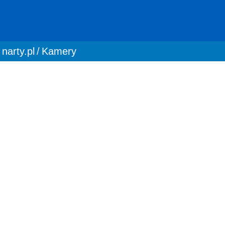
You are here:
narty.pl
Kamery