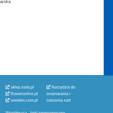
iarska
sklep.narty.pl
Narzędzia do
Roweronline.pl
smarowania i
soelden.com.pl
ostrzenia nart
Współpraca - linki sponsorowane