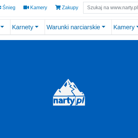
Szukaj
Śnieg
Kamery
Zakupy
Karnety
Warunki narciarskie
Kamery