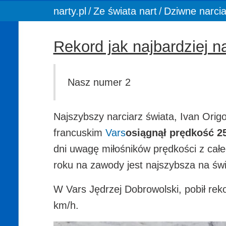
You are here:
narty.pl
Ze świata nart
Dziwne narcia
Rekord jak najbardziej n
Nasz numer 2
Najszybszy narciarz świata, Ivan Or
francuskim
Vars
osiągnął prędkość 2
dni uwagę miłośników prędkości z całe
roku na zawody jest najszybsza na świec
W Vars Jędrzej Dobrowolski, pobił rek
km/h.