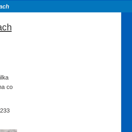
ach
ach
ilka
na co
,233