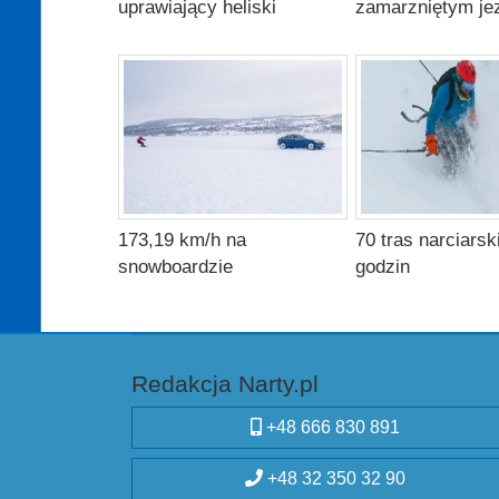
uprawiający heliski
zamarzniętym je
173,19 km/h na
70 tras narciarsk
snowboardzie
godzin
Redakcja Narty.pl
+48 666 830 891
+48 32 350 32 90