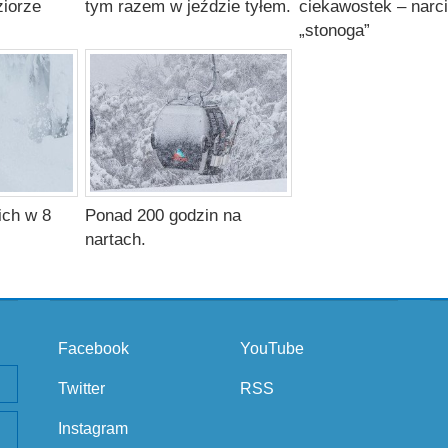
ziorze
tym razem w jeździe tyłem.
ciekawostek – narc
„stonoga”
ich w 8
Ponad 200 godzin na
nartach.
Facebook
YouTube
Twitter
RSS
Instagram