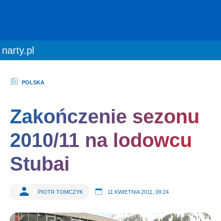
You are here:
narty.pl
POLSKA
Zakończenie sezonu
2010/11 na lodowcu
Stubai
PIOTR TOMCZYK
11 KWIETNIA 2011, 09:24