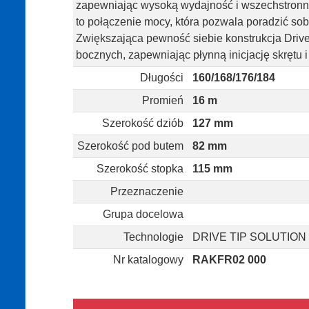
zapewniając wysoką wydajność i wszechstronne 
to połączenie mocy, która pozwala poradzić so
Zwiększająca pewność siebie konstrukcja Drive 
bocznych, zapewniając płynną inicjację skrętu i
Długości
160/168/176/184
Promień
16 m
Szerokość dziób
127 mm
Szerokość pod butem
82 mm
Szerokość stopka
115 mm
Przeznaczenie
Grupa docelowa
Technologie
DRIVE TIP SOLUTION
Nr katalogowy
RAKFR02 000