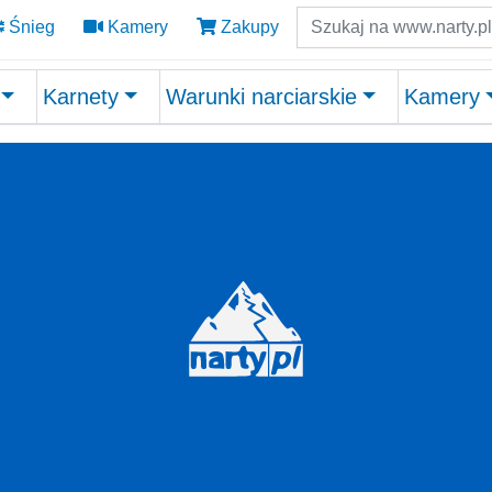
Szukaj
Śnieg
Kamery
Zakupy
Karnety
Warunki narciarskie
Kamery