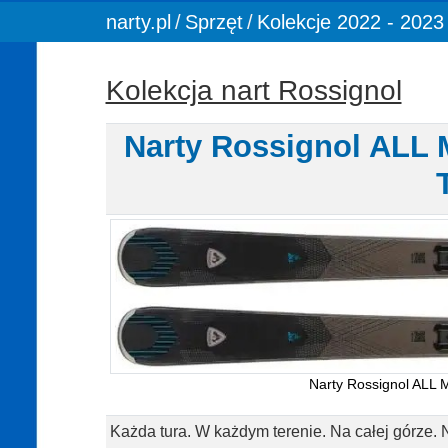
You are here:
narty.pl
Sprzęt
Kolekcje 2022 - 2023
Kolekcja nart Rossignol
Narty Rossignol AL
Narty Rossignol AL
Każda tura. W każdym terenie. Na całej górze. 