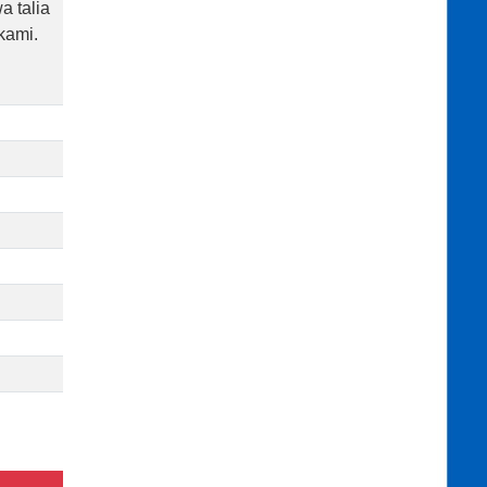
a talia
kami.