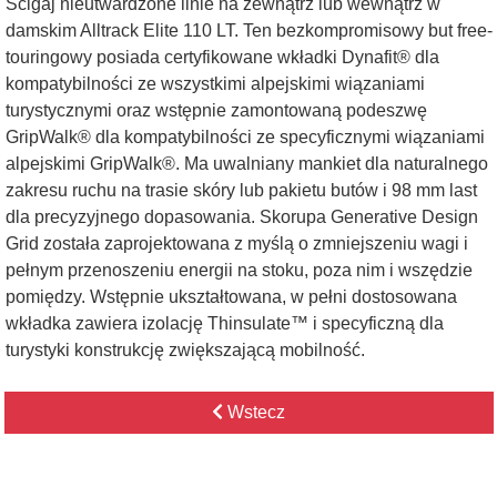
Ścigaj nieutwardzone linie na zewnątrz lub wewnątrz w
damskim Alltrack Elite 110 LT. Ten bezkompromisowy but free-
touringowy posiada certyfikowane wkładki Dynafit® dla
kompatybilności ze wszystkimi alpejskimi wiązaniami
turystycznymi oraz wstępnie zamontowaną podeszwę
GripWalk® dla kompatybilności ze specyficznymi wiązaniami
alpejskimi GripWalk®. Ma uwalniany mankiet dla naturalnego
zakresu ruchu na trasie skóry lub pakietu butów i 98 mm last
dla precyzyjnego dopasowania. Skorupa Generative Design
Grid została zaprojektowana z myślą o zmniejszeniu wagi i
pełnym przenoszeniu energii na stoku, poza nim i wszędzie
pomiędzy. Wstępnie ukształtowana, w pełni dostosowana
wkładka zawiera izolację Thinsulate™ i specyficzną dla
turystyki konstrukcję zwiększającą mobilność.
Wstecz