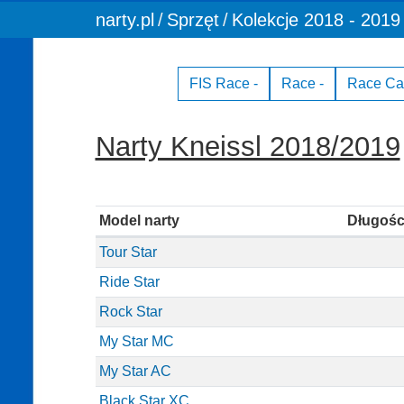
You are here:
narty.pl
Sprzęt
Kolekcje 2018 - 2019
FIS Race -
Race -
Race Car
Narty Kneissl 2018/2019
Model narty
Długośc
Tour Star
Ride Star
Rock Star
My Star MC
My Star AC
Black Star XC