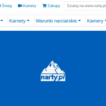
Szukaj
Śnieg
Kamery
Zakupy
Karnety
Warunki narciarskie
Kamery