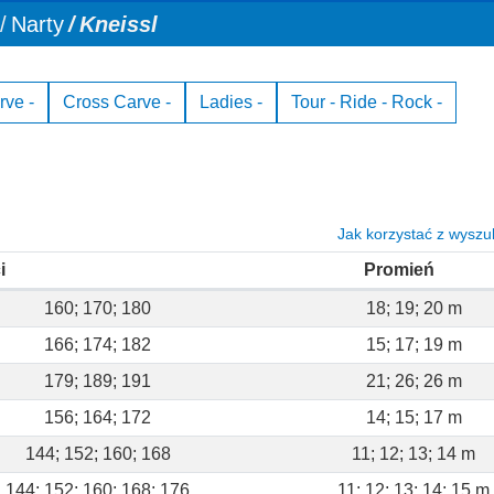
Narty
Kneissl
ve -
Cross Carve -
Ladies -
Tour - Ride - Rock -
Jak korzystać z wyszu
i
Promień
160; 170; 180
18; 19; 20 m
166; 174; 182
15; 17; 19 m
179; 189; 191
21; 26; 26 m
156; 164; 172
14; 15; 17 m
144; 152; 160; 168
11; 12; 13; 14 m
144; 152; 160; 168; 176
11; 12; 13; 14; 15 m