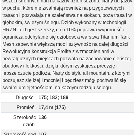
wszechstronnych nart na każdy dzień sezonu. Narty do jazdy
w puchu, które nie zwalniają również na przygotowanych
trasach i pozwalają na szaleństwa na stokach, poza trasą i w
głębokim, świeżym śniegu. Dziób wykonany w technologii
HRZN Tech jest szerszy, co o 10% poprawia wyporność i
ogranicza odchylanie się dziobów, a warstwa Titanium Tank
Mesh zapewnia większą moc i sztywność na całej długości.
Rewolucyjna konstrukcja Prolite z wzmocnieniami w
newralgicznych miejscach pozwala na zachowanie cieńszej
obudowy i lekkości, dzięki którym zyskujesz precyzję i
lepsze czucie podłoża. Narty do stylu all mountain, z którymi
poczujesz się lżej i mocniej i będziesz mógł pochwalić się
swoimi umiejętnościami na każdym rodzaju śniegu.
Długości
175; 182; 189
Promień
17,4 m (175)
Szerokość
136
dziób
Szerokość pod
107