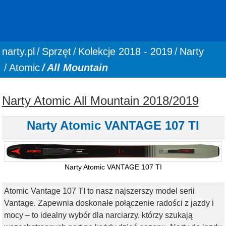
You are here:
narty.pl
Sprzęt
Kolekcje 2018 - 2019
Narty
Atomic
All Mountain
Narty Atomic All Mountain 2018/2019
Narty Atomic VANTAGE 107 TI
Narty Atomic VANTAGE 107 TI
Atomic Vantage 107 TI to nasz najszerszy model serii
Vantage. Zapewnia doskonałe połączenie radości z jazdy i
mocy – to idealny wybór dla narciarzy, którzy szukają