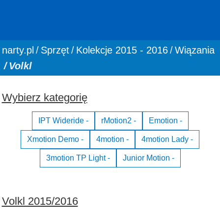
You are here:
narty.pl
Sprzęt
Kolekcje 2015 - 2016
Wiązania
Volkl
Wybierz kategorię
IPT Wideride -
rMotion2 -
Emotion -
Xmotion Demo -
4motion -
4motion Lady -
3motion TP Light -
Junior Motion -
Volkl 2015/2016