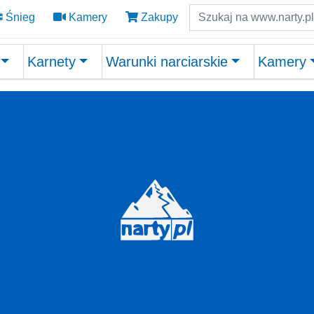
Szukaj
Śnieg
Kamery
Zakupy
Karnety
Warunki narciarskie
Kamery