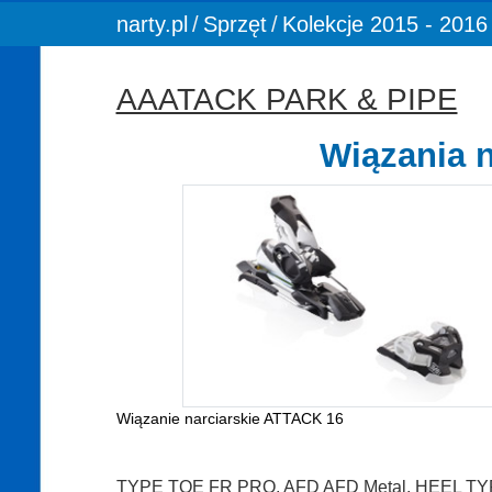
You are here:
narty.pl
Sprzęt
Kolekcje 2015 - 2016
AAATACK PARK & PIPE
Wiązania 
Wiązanie narciarskie ATTACK 16
TYPE TOE FR PRO, AFD AFD Metal, HEEL T