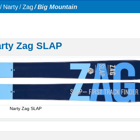
Narty
Zag
Big Mountain
rty Zag SLAP
Narty Zag SLAP