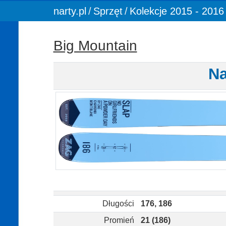
You are here:
narty.pl
Sprzęt
Kolekcje 2015 - 2016
Big Mountain
Na
Długości
176, 186
Promień
21 (186)