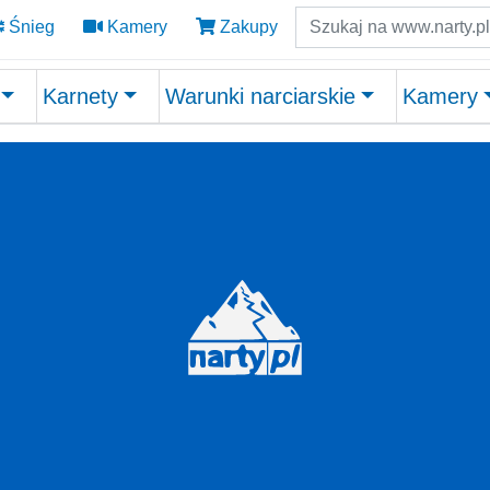
Szukaj
Śnieg
Kamery
Zakupy
Karnety
Warunki narciarskie
Kamery