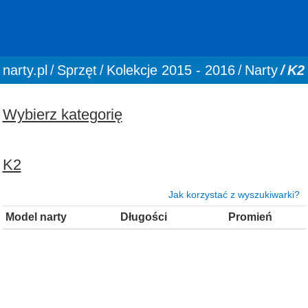
You are here:
narty.pl
Sprzęt
Kolekcje 2015 - 2016
Narty
K2
Wybierz kategorię
K2
Jak korzystać z wyszukiwarki?
Model narty
Długości
Promień