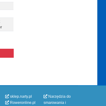
k
er
sklep.narty.pl
Narzędzia do
Roweronline.pl
smarowania i