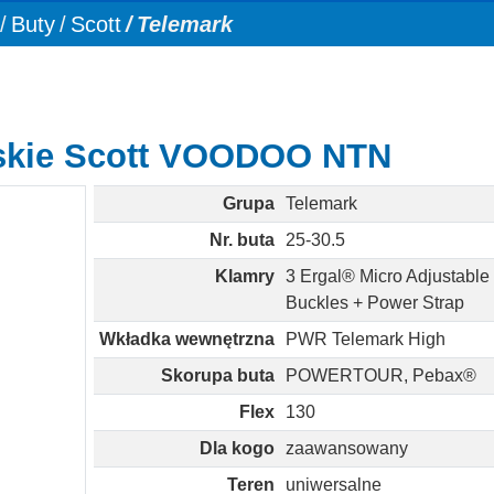
Buty
Scott
Telemark
rskie Scott VOODOO NTN
Grupa
Telemark
Nr. buta
25-30.5
Klamry
3 Ergal® Micro Adjustable
Buckles + Power Strap
Wkładka wewnętrzna
PWR Telemark High
Skorupa buta
POWERTOUR, Pebax®
Flex
130
Dla kogo
zaawansowany
Teren
uniwersalne