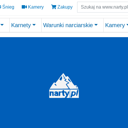
Szukaj
Śnieg
Kamery
Zakupy
Karnety
Warunki narciarskie
Kamery