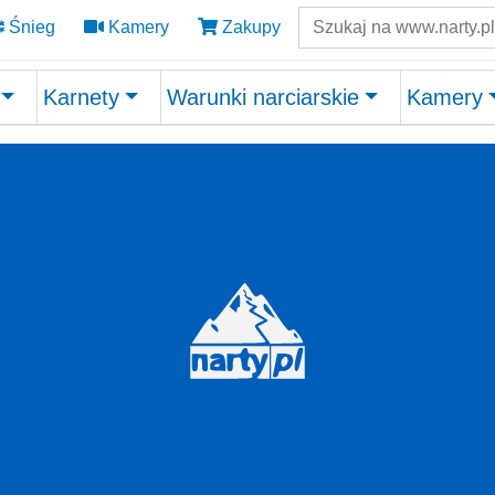
Szukaj
Śnieg
Kamery
Zakupy
Karnety
Warunki narciarskie
Kamery