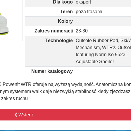
Dla kogo
ekspert
Teren
poza trasami
Kolory
Zakres numeracji
23-30
Technologie
Outsole Rubber Pad, Ski/
Mechanism, WTR® Outsol
featuring Norm Iso 9523,
Adjustable Spoiler
Numer katalogowy
0 Powerfit WTR oferuje najwyższą wydajność. Anatomiczna kon
anym systemem walk daje niezwykłą stabilność kiedy zjeżdżasz
 zakres ruchu
Wstecz