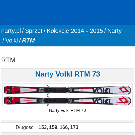
You are here:
narty.pl
Sprzęt
Kolekcje 2014 - 2015
Narty
Volkl
RTM
RTM
Narty Volkl RTM 73
Narty Volkl RTM 73
Długości
153, 159, 166, 173