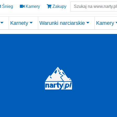
Szukaj
Śnieg
Kamery
Zakupy
Karnety
Warunki narciarskie
Kamery