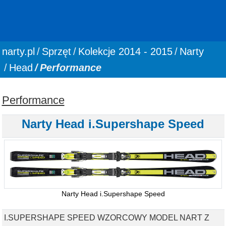
You are here:
narty.pl
Sprzęt
Kolekcje 2014 - 2015
Narty
Head
Performance
Performance
Narty Head i.Supershape Speed
Narty Head i.Supershape Speed
I.SUPERSHAPE SPEED WZORCOWY MODEL NART Z