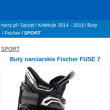
You are here:
narty.pl
Sprzęt
Kolekcje 2014 - 2015
Buty
Fischer
SPORT
SPORT
Buty narciarskie Fischer FUSE 7