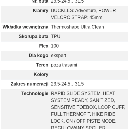
Nr. buta
23,5-24,5…31,5
Klamry
BUCKLES: Adventure, POWER
VELCRO STRAP: 45mm
Wkładka wewnętrzna
Thermoshape Ultra Clean
Skorupa buta
TPU
Flex
100
Dla kogo
ekspert
Teren
poza trasami
Kolory
Zakres numeracji
23,5-24,5…31,5
Technologie
RAPID SLIDE SYSTEM, HEAT
SYSTEM READY, SANITIZED,
SENSITIVE TOEBOX, LOOP CUFF,
FULL THERMOFIT, HIKE RIDE
LOCK, ON / OFF PISTE MODE,
REGULOWANY SPOILER,