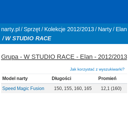
You are here:
narty.pl
Sprzęt
Kolekcje 2012/2013
Narty
Elan
W STUDIO RACE
Grupa - W STUDIO RACE - Elan - 2012/2013
Jak korzystać z wyszukiwarki?
Model narty
Długości
Promień
Speed Magic Fusion
150, 155, 160, 165
12,1 (160)