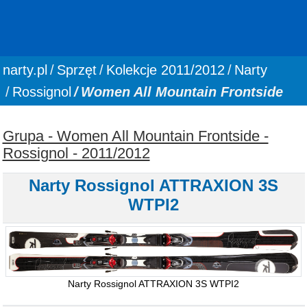
You are here:
narty.pl
Sprzęt
Kolekcje 2011/2012
Narty
Rossignol
Women All Mountain Frontside
Grupa - Women All Mountain Frontside -
Rossignol - 2011/2012
Narty Rossignol ATTRAXION 3S
WTPI2
Narty Rossignol ATTRAXION 3S WTPI2