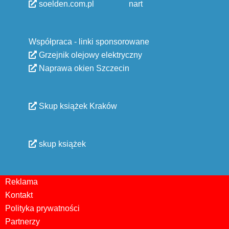
soelden.com.pl
nart
Współpraca - linki sponsorowane
Grzejnik olejowy elektryczny
Naprawa okien Szczecin
Skup książek Kraków
skup książek
Reklama
Kontakt
Polityka prywatności
Partnerzy