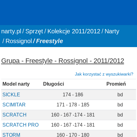
You are here:
narty.pl
Sprzęt
Kolekcje 2011/2012
Narty
Rossignol
Freestyle
Grupa - Freestyle - Rossignol - 2011/2012
Jak korzystać z wyszukiwarki?
Model narty
Długości
Promień
SICKLE
174 - 186
bd
SCIMITAR
171 - 178 - 185
bd
SCRATCH
160 - 167 -174 - 181
bd
SCRATCH PRO
160 - 167 -174 - 181
bd
STORM
160 - 170 - 180
bd