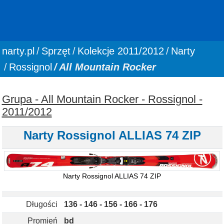
You are here:
narty.pl
Sprzęt
Kolekcje 2011/2012
Narty
Rossignol
All Mountain Rocker
Grupa - All Mountain Rocker - Rossignol -
2011/2012
Narty Rossignol ALLIAS 74 ZIP
Narty Rossignol ALLIAS 74 ZIP
Długości
136 - 146 - 156 - 166 - 176
Promień
bd