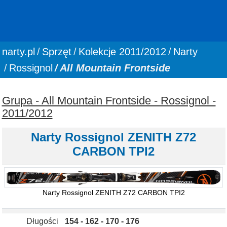
You are here:
narty.pl
Sprzęt
Kolekcje 2011/2012
Narty
Rossignol
All Mountain Frontside
Grupa - All Mountain Frontside - Rossignol -
2011/2012
Narty Rossignol ZENITH Z72
CARBON TPI2
Narty Rossignol ZENITH Z72 CARBON TPI2
Długości
154 - 162 - 170 - 176