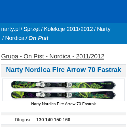
You are here:
narty.pl
Sprzęt
Kolekcje 2011/2012
Narty
Nordica
On Pist
Grupa - On Pist - Nordica - 2011/2012
Narty Nordica Fire Arrow 70 Fastrak
Narty Nordica Fire Arrow 70 Fastrak
Długości
130 140 150 160