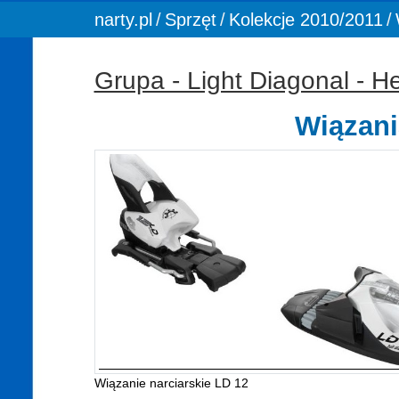
You are here:
narty.pl
Sprzęt
Kolekcje 2010/2011
Grupa - Light Diagonal - H
Wiązani
Wiązanie narciarskie LD 12