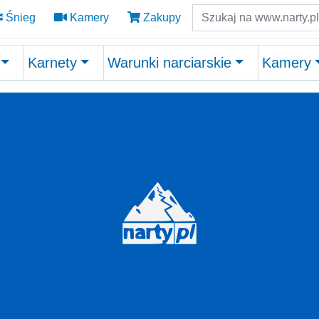
Szukaj
Śnieg
Kamery
Zakupy
Karnety
Warunki narciarskie
Kamery