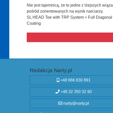
Nie jest tajemnicą, że to jedne z lżejszych wiąz
pośród zorientowanych na wynik narciarzy.
SL HEAD Toe with TRP System + Full Diagonal 
Coating
Redakcja Narty.pl
+48 666 830 891
+48 32 350 32 90
narty@narty.pl