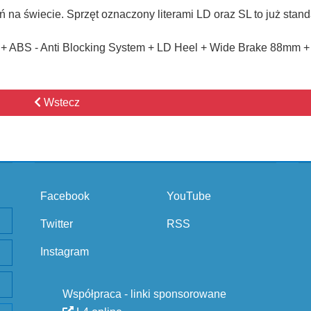
ań na świecie. Sprzęt oznaczony literami LD oraz SL to już stan
+ ABS - Anti Blocking System + LD Heel + Wide Brake 88mm +
Wstecz
Facebook
YouTube
Twitter
RSS
Instagram
Współpraca - linki sponsorowane