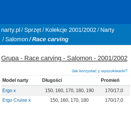
You are here:
narty.pl
Sprzęt
Kolekcje 2001/2002
Narty
Salomon
Race carving
Grupa - Race carving - Salomon - 2001/2002
Jak korzystać z wyszukiwarki?
Model narty
Długości
Promień
Ergo x
150, 160, 170, 180, 190
170/17,0
Ergo Cruise x
150, 160, 170, 180
170/17,0