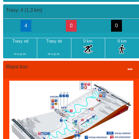
Trasy: 4 (1,3 km)
4
0
0
Trasy od
Trasy do
0 km
0 km
m n.p.m.
m n.p.m.
Mapa tras