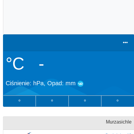
°C
-
Ciśnienie:
hPa, Opad:
mm
°
°
°
°
Murzasichle