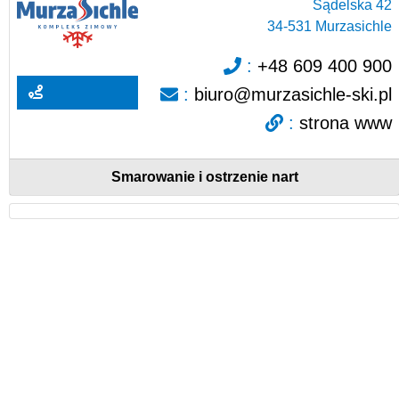
Sądelska 42
34-531
Murzasichle
:
+48 609 400 900
:
biuro@murzasichle-ski.pl
:
strona www
Smarowanie i ostrzenie nart