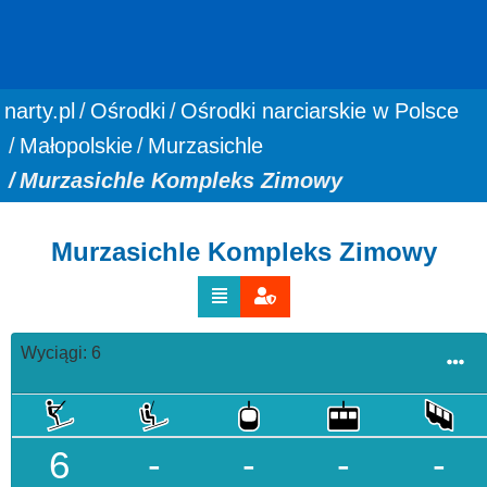
You are here:
narty.pl
Ośrodki
Ośrodki narciarskie w Polsce
Małopolskie
Murzasichle
Murzasichle Kompleks Zimowy
Murzasichle Kompleks Zimowy
Wyciągi: 6
6
-
-
-
-