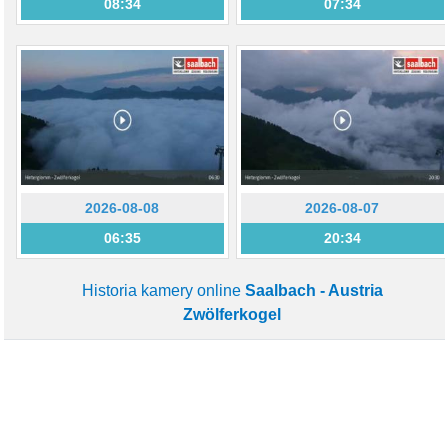
08:34
07:34
2026-08-08
2026-08-07
06:35
20:34
Historia kamery online
Saalbach - Austria
Zwölferkogel