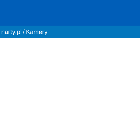
You are here:
narty.pl
Kamery