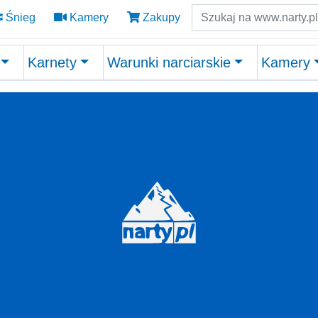
Szukaj
Śnieg
Kamery
Zakupy
Karnety
Warunki narciarskie
Kamery