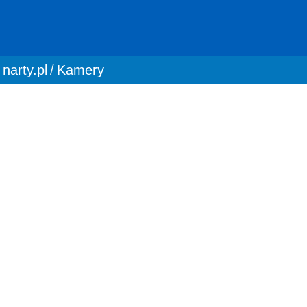
You are here:
narty.pl
Kamery