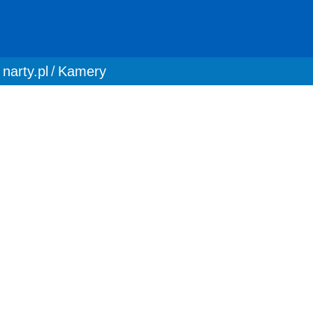
You are here:
narty.pl
Kamery