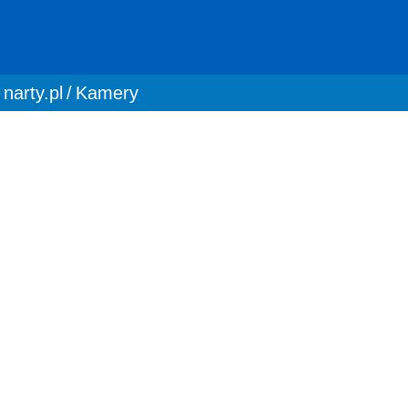
You are here:
narty.pl
Kamery