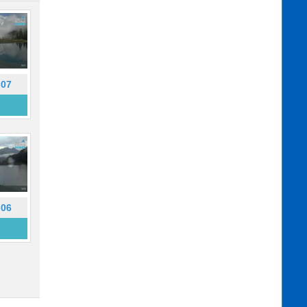
-07
-06