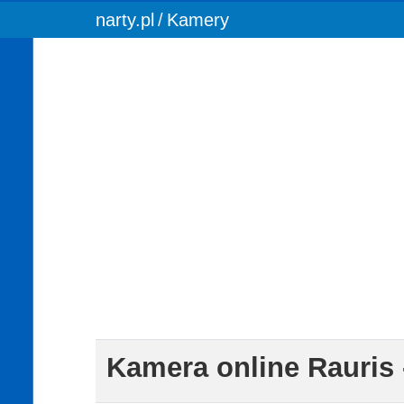
You are here:
narty.pl
Kamery
Kamera online Rauris 