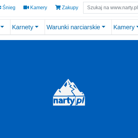
Szukaj
Śnieg
Kamery
Zakupy
Karnety
Warunki narciarskie
Kamery