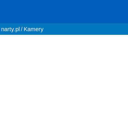
You are here:
narty.pl
Kamery