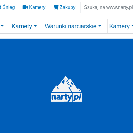
Szukaj
Śnieg
Kamery
Zakupy
Karnety
Warunki narciarskie
Kamery