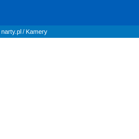
You are here:
narty.pl
Kamery