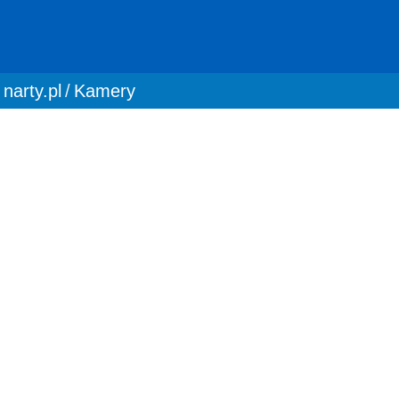
You are here:
narty.pl
Kamery