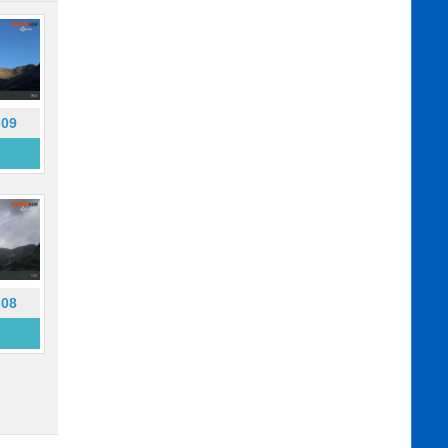
-09
-08