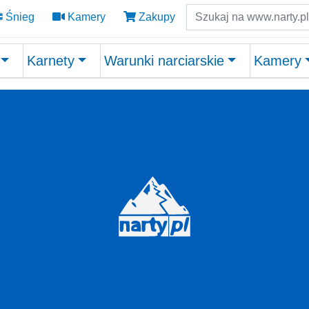
Szukaj
Śnieg
Kamery
Zakupy
Karnety
Warunki narciarskie
Kamery