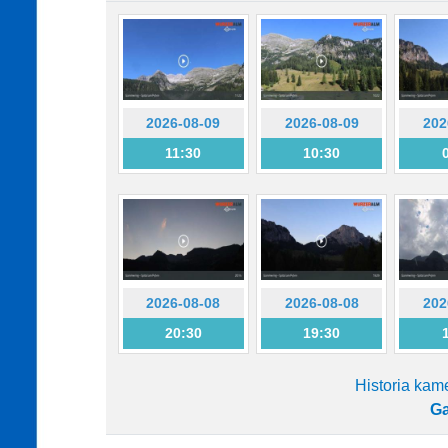
2026-08-09
2026-08-09
202
11:30
10:30
2026-08-08
2026-08-08
202
20:30
19:30
Historia kam
Ga