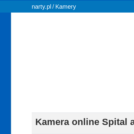
You are here:
narty.pl
Kamery
Kamera online Spital 