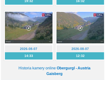
19:32
16:32
2026-08-07
2026-08-07
14:33
12:32
Historia kamery online
Obergurgl - Austria
Gaisberg