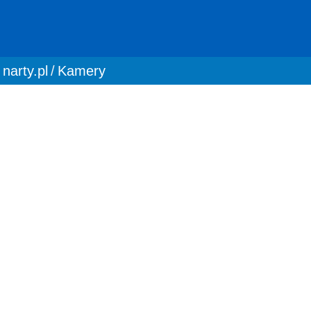
You are here:
narty.pl
Kamery