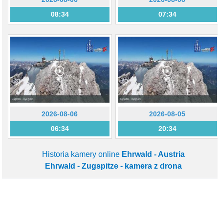
08:34
07:34
2026-08-06
2026-08-05
06:34
20:34
Historia kamery online
Ehrwald - Austria
Ehrwald - Zugspitze - kamera z drona