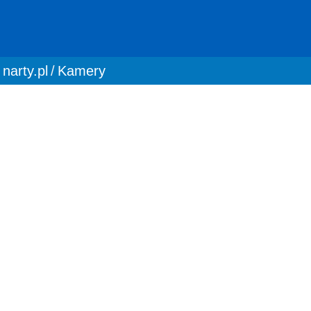
You are here:
narty.pl
Kamery