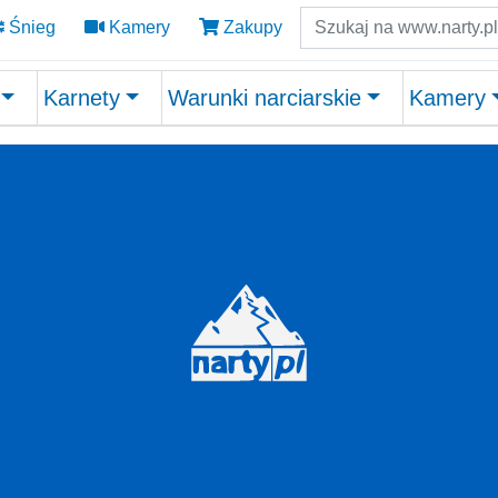
Szukaj
Śnieg
Kamery
Zakupy
Karnety
Warunki narciarskie
Kamery