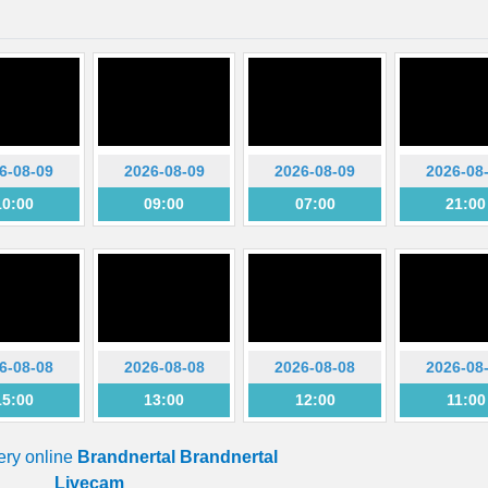
6-08-09
2026-08-09
2026-08-09
2026-08
10:00
09:00
07:00
21:00
6-08-08
2026-08-08
2026-08-08
2026-08
15:00
13:00
12:00
11:00
ery online
Brandnertal Brandnertal
Livecam