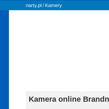
You are here:
narty.pl
Kamery
Kamera online Brandn