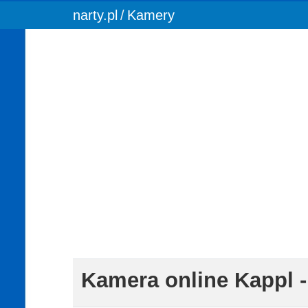
You are here:
narty.pl
Kamery
Kamera online Kappl -