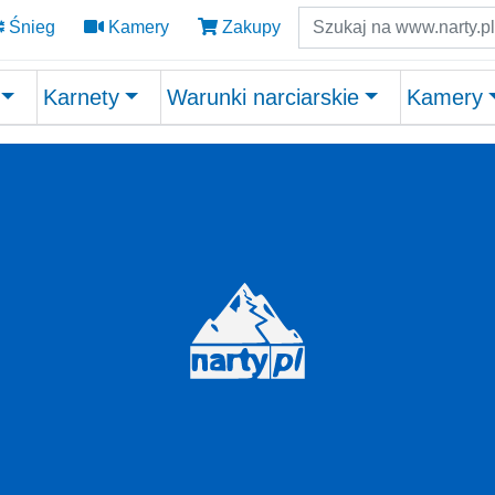
Szukaj
Śnieg
Kamery
Zakupy
Karnety
Warunki narciarskie
Kamery