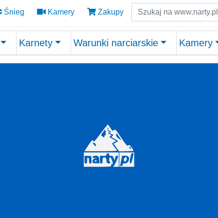
Szukaj
Śnieg
Kamery
Zakupy
Karnety
Warunki narciarskie
Kamery