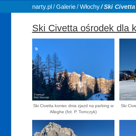
You are here:
narty.pl
Galerie
Włochy
Ski Civett
Ski Civetta ośrodek dla 
Ski Civetta koniec dnia zjazd na parking w
Ski Civ
Alleghe (fot. P. Tomczyk)