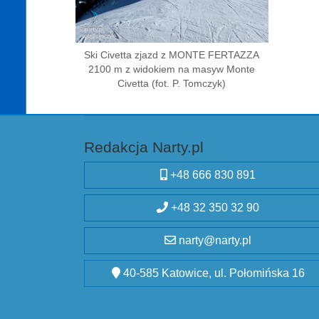
Ski Civetta zjazd z MONTE FERTAZZA
2100 m z widokiem na masyw Monte
Civetta (fot. P. Tomczyk)
Redakcja Narty.pl
+48 666 830 891
+48 32 350 32 90
narty@narty.pl
40-585 Katowice, ul. Połomińska 16