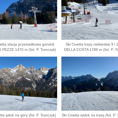
vetta stacja przesiadkowa gondoli
Ski Civetta trasy niebieskie 9 i
I PEZZE 1470 m (fot. P. Tomczyk)
DELLA COSTA 1786 m (fot. P. T
tta witok na góry (fot. P. Tomczyk)
Ski Civetta widok na trasy (fot. P