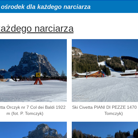
a ośrodek dla każdego narciarza
każdego narciarza
etta Orczyk nr 7 Col dei Baldi 1922
Ski Civetta PIANI DI PEZZE 1470 m
m (fot. P. Tomczyk)
Tomczyk)