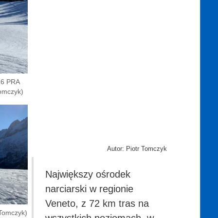
 16 PRA
omczyk)
Autor: Piotr Tomczyk
Największy ośrodek
narciarski w regionie
Veneto, z 72 km tras na
. Tomczyk)