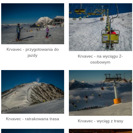
Krvavec - przygotowania do
jazdy
Krvavec - na wyciągu 2-
osobowym
Krvavec - ratrakowana trasa
Krvavec - wyciąg z trasy