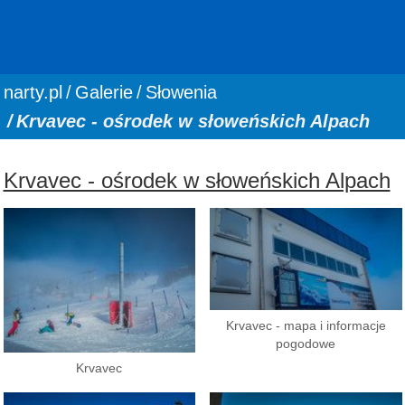
You are here:
narty.pl
Galerie
Słowenia
Krvavec - ośrodek w słoweńskich Alpach
Krvavec - ośrodek w słoweńskich Alpach
Krvavec - mapa i informacje
pogodowe
Krvavec