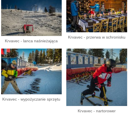
Krvavec - przerwa w schronisku
Krvavec - lanca naśnieżająca
Krvavec - wypożyczanie sprzętu
Krvavec - nartorower