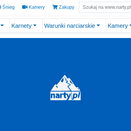
Szukaj
Śnieg
Kamery
Zakupy
Karnety
Warunki narciarskie
Kamery