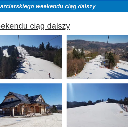
arciarskiego weekendu ciąg dalszy
eekendu ciąg dalszy