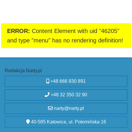
ERROR:
Content Element with uid "46205"
and type "menu" has no rendering definition!
Redakcja Narty.pl
+48 666 830 891
+48 32 350 32 90
narty@narty.pl
40-585 Katowice, ul. Połomińska 16