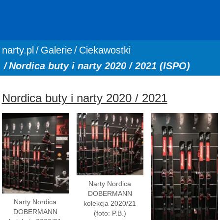
You are here:
narty.pl
Galerie
Ciekawostki
Nordica buty i narty 2020 / 2021 (ISPO)
Nordica buty i narty 2020 / 2021
Narty Nordica
DOBERMANN
Narty Nordica
kolekcja 2020/21
DOBERMANN
(foto: P.B.)