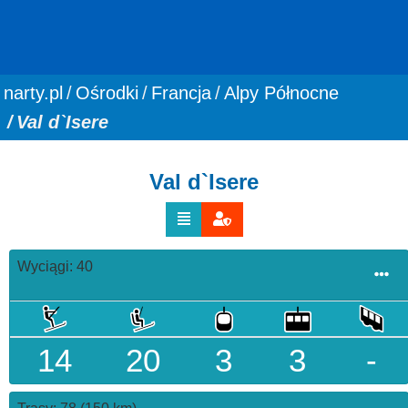
You are here:
narty.pl
Ośrodki
Francja
Alpy Północne
Val d`Isere
Val d`Isere
Wyciągi: 40
14
20
3
3
-