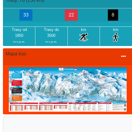
Trasy: 78 (150 km)
33
22
8
Trasy od
Trasy do
km
km
1850
3500
m n.p.m.
m n.p.m.
Mapa tras