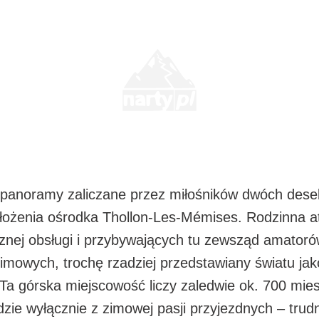
 i panoramy zaliczane przez miłośników dwóch des
łożenia ośrodka Thollon-Les-Mémises. Rodzinna at
jaznej obsługi i przybywających tu zewsząd amator
mowych, trochę rzadziej przedstawiany światu jak
a górska miejscowość liczy zaledwie ok. 700 mies
dzie wyłącznie z zimowej pasji przyjezdnych – tru