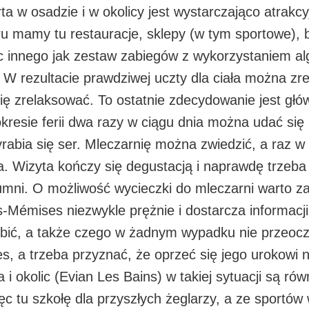
ta w osadzie i w okolicy jest wystarczająco atrakcy
 mamy tu restauracje, sklepy (w tym sportowe), b
nic innego jak zestaw zabiegów z wykorzystaniem al
 W rezultacie prawdziwej uczty dla ciała można z
ię zrelaksować. To ostatnie zdecydowanie jest gł
resie ferii dwa razy w ciągu dnia można udać się 
yrabia się ser. Mleczarnię można zwiedzić, a raz w 
a. Wizyta kończy się degustacją i naprawdę trzeb
mni. O możliwość wycieczki do mleczarni warto za
es-Mémises niezwykle prężnie i dostarcza informac
bić, a także czego w żadnym wypadku nie przeoczy
, a trzeba przyznać, że oprzeć się jego urokowi n
i okolic (Evian Les Bains) w takiej sytuacji są rów
ęc tu szkołę dla przyszłych żeglarzy, a ze sport