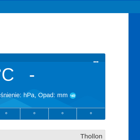
°C
-
iśnienie:
hPa, Opad:
mm
°
°
°
°
Thollon