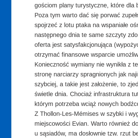
gościom plany turystyczne, które dla
Poza tym warto dać się porwać zupełn
spojrzeć z lotu ptaka na wspaniałe oś
następnego dnia te same szczyty zdob
oferta jest satysfakcjonująca (wypoży
otrzymać finansowe wsparcie umożliwia
Konieczność wymiany nie wynikła z t
stronę narciarzy spragnionych jak na
szybciej, a takie jest założenie, to 
świetle dnia. Chociaż infrastruktura t
którym potrzeba wciąż nowych bodźcó
Z Thollon-Les-Mémises w szybki i wy
miejscowości Evian. Warto również doda
u sąsiadów, ma dosłownie tzw. rzut b