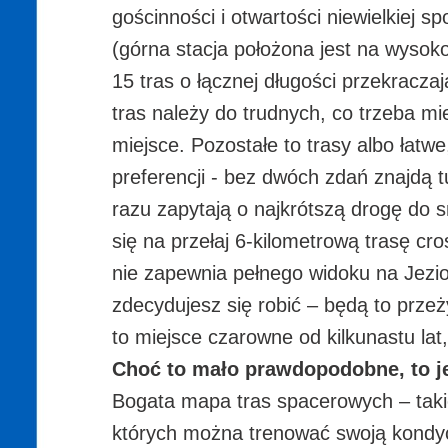
gościnności i otwartości niewielkiej 
(górna stacja położona jest na wysok
15 tras o łącznej długości przekracz
tras należy do trudnych, co trzeba m
miejsce. Pozostałe to trasy albo łatw
preferencji - bez dwóch zdań znajdą t
razu zapytają o najkrótszą drogę do 
się na przełaj 6-kilometrową trasę c
nie zapewnia pełnego widoku na Jezior
zdecydujesz się robić – będą to prze
to miejsce czarowne od kilkunastu lat,
Choć to mało prawdopodobne, to jed
Bogata mapa tras spacerowych – takic
których można trenować swoją kondycj