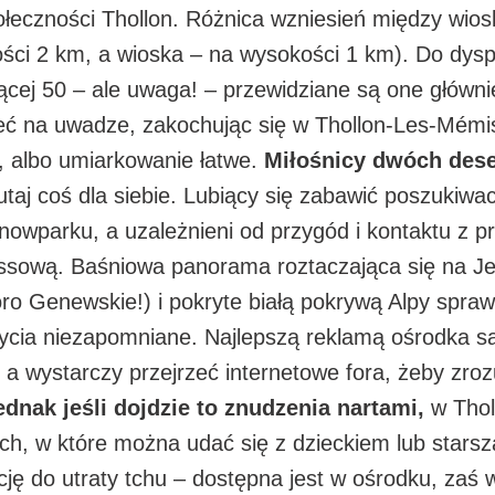
społeczności Thollon. Różnica wzniesień między wi
ości 2 km, a wioska – na wysokości 1 km). Do dysp
ającej 50 – ale uwaga! – przewidziane są one głó
ieć na uwadze, zakochując się w Thollon-Les-Mémi
e, albo umiarkowanie łatwe.
Miłośnicy dwóch des
utaj coś dla siebie. Lubiący się zabawić poszukiwa
snowparku, a uzależnieni od przygód i kontaktu z 
rossową. Baśniowa panorama roztaczająca się na J
o Genewskie!) i pokryte białą pokrywą Alpy sprawi
życia niezapomniane. Najlepszą reklamą ośrodka s
 a wystarczy przejrzeć internetowe fora, żeby zroz
nak jeśli dojdzie to znudzenia nartami,
w Tholl
h, w które można udać się z dzieckiem lub starszą
ę do utraty tchu – dostępna jest w ośrodku, zaś 