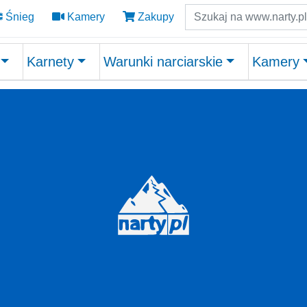
Szukaj
Śnieg
Kamery
Zakupy
Karnety
Warunki narciarskie
Kamery