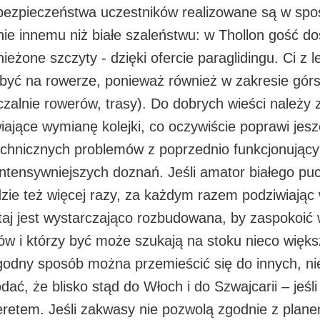
 bezpieczeństwa uczestników realizowane są w spo
ie innemu niż białe szaleństwu: w Thollon gość do
nieżone szczyty - dzięki ofercie paraglidingu. Ci z
yć na rowerze, ponieważ również w zakresie górski
czalnie rowerów, trasy). Do dobrych wieści należy
jące wymianę kolejki, co oczywiście poprawi jeszc
echnicznych problemów z poprzednio funkcjonujący
jintensywniejszych doznań. Jeśli amator białego p
zjedzie też więcej razy, za każdym razem podziwiają
utaj jest wystarczająco rozbudowana, by zaspokoić 
w i którzy być może szukają na stoku nieco więk
godny sposób można przemieścić się do innych, ni
ć, że blisko stąd do Włoch i do Szwajcarii – jeśli
eretem. Jeśli zakwasy nie pozwolą zgodnie z plan