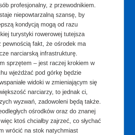
sób profesjonalny, z przewodnikiem.
staje niepowtarzalną szansę, by
 lepszą kondycją mogą od razu
ej turystyki rowerowej tutejsza
 z pewnością fakt, że ośrodek ma
ze narciarską infrastrukturę.
m sprzętem – jest raczej krokiem w
uchu wjeżdżać pod górkę będzie
c wspaniałe widoki w zmieniającym się
większość narciarzy, to jednak ci,
szych wyzwań, zadowoleni będą także.
eodległych ośrodków oraz do znanej
 więc ktoś chciałby zajrzeć, co słychać
em wrócić na stok natychmiast