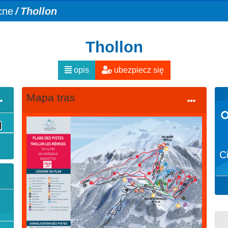
cne
Thollon
Thollon
opis
ubezpiecz się
Mapa tras
C