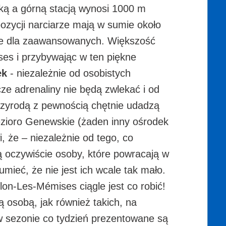
oską a górną stacją wynosi 1000 m
ozycji narciarze mają w sumie około
wnie dla zaawansowanych. Większość
ses i przybywając w ten piękne
ek
- niezależnie od osobistych
cze adrenaliny nie będą zwlekać i od
przyrodą z pewnością chętnie udadzą
ezioro Genewskie (żaden inny ośrodek
, że – niezależnie od tego, co
ą oczywiście osoby, które powracają w
umieć, że nie jest ich wcale tak mało.
on-Les-Mémises ciągle jest co robić!
 osobą, jak również takich, na
w sezonie co tydzień prezentowane są