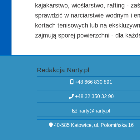
kajakarstwo, wioślarstwo, rafting - z
sprawdzić w narciarstwie wodnym i em
kortach tenisowych lub na ekskluzywn
zajmują sporej powierzchni - dla ka
Redakcja Narty.pl
+48 666 830 891
+48 32 350 32 90
narty@narty.pl
40-585 Katowice, ul. Połomińska 16