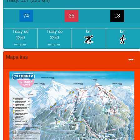
Trasy: 127 (225 km)
74
35
18
Trasy od
Trasy do
km
km
1250
3250
m n.p.m.
m n.p.m.
Mapa tras